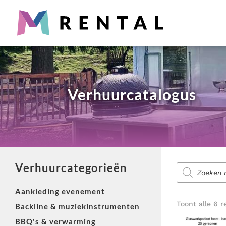
Partyverhuur
Snel iets nodig? Wij verhuren alles wat je nodig hebt voo
Producten
zoeken
Verhuurcatalogus
Diensten voor evenementen
Zoek je aankleding, catering, licht & geluid of entertain
Verhuurcategorieën
Producten
zoeken
Aankleding evenement
Totaaloplossing nodig?
Toont alle 6 r
Backline & muziekinstrumenten
M-Rental heeft totaalpakketten voor evenementen. Van brui
BBQ's & verwarming