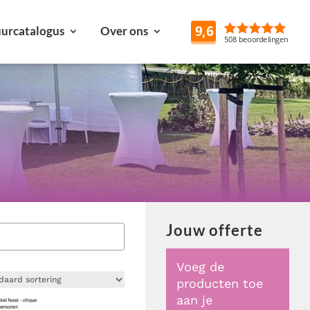
urcatalogus
Over ons
Reviews
Jouw offerte
Voeg de
producten toe
aan je