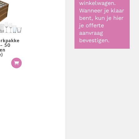
winkelwagen.
Wanneer je klaar
bent, kun je hier
je offerte
aanvraag
bevestigen.
erkpakke
 – 50
nen
e)
0
