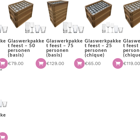
Bekijk de mogelijkheden
kke
Glaswerkpakke
Glaswerkpakke
Glaswerkpakke
Glasw
t feest – 50
t feest – 75
t feest – 25
t feest
personen
personen
personen
perso
(basis)
(basis)
(chique)
(chiqu
€
79.00
€
129.00
€
65.00
€
119.0




kke
