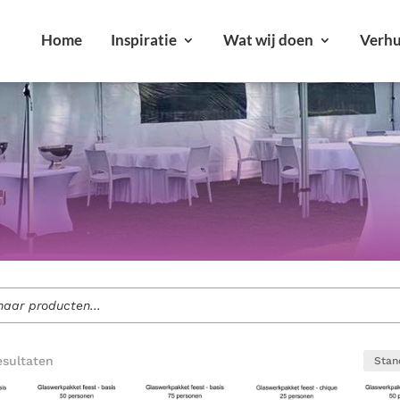
Home
Inspiratie
Wat wij doen
Verhu
r jouw feest of evenement.
Alle verhuurartikelen bekijken
ment voor jouw evenement?
Bekijk onze diensten
esultaten
loften en bedrijfsfeesten tot tuinfeesten.