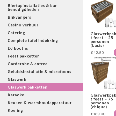
Biertapinstallaties & bar
benodigdheden
Blikvangers
Casino verhuur
Catering
Glaswerkpa
t feest – 25
Complete tafel indekking
personen
(basis)
DJ booths
€
42.50
Feest pakketten
Garderobe & entree
Geluidsinstallatie & microfoons
Glaswerk
Glaswerk pakketten
Karaoke
Glaswerkpa
t feest – 75
Keuken & warmhoudapparatuur
personen
(chique)
Koeling
€
189.00