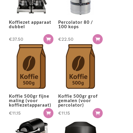
Koffiezet apparaat
Percolator 80 /
dubbel
100 kops
€
37.50
€
22.50


Koffie 500gr fijne
Koffie 500gr grof
maling (voor
gemalen (voor
koffiezetapparaat)
percolator)
€
11.15
€
11.15

