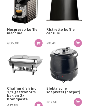
Nespresso koffie
Ristretto koffie
machine
capsule
€
35.00
€
0.45


Chafing dish incl.
Elektrische
1/1 gastronorm
soepketel (hotpot)
bak en 2x
brandpasta
€
17.50

€
17.50
