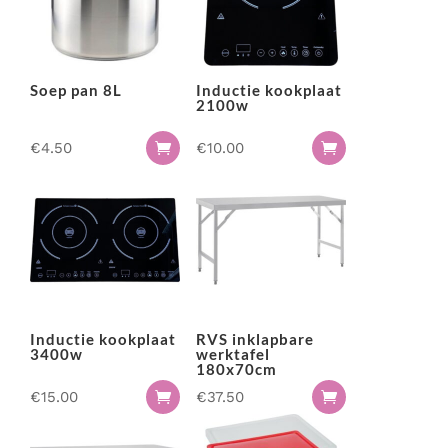
Soep pan 8L
Inductie kookplaat
2100w
€
4.50
€
10.00


Inductie kookplaat
RVS inklapbare
3400w
werktafel
180x70cm
€
15.00
€
37.50

