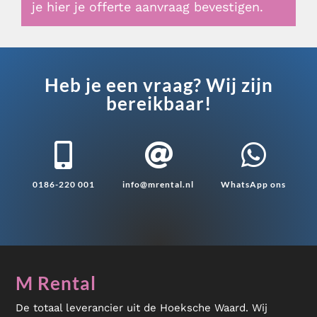
je hier je offerte aanvraag bevestigen.
Heb je een vraag? Wij zijn
bereikbaar!



0186-220 001
info@mrental.nl
WhatsApp ons
M Rental
De totaal leverancier uit de Hoeksche Waard. Wij