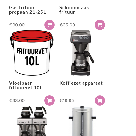
Podium & presentatie
Gas frituur
Schoonmaak
Serveer materialen
propaan 21-25L
frituur
Servies & bestek
€
90.00
€
35.00


Speciale effecten
Stroom
Tafel accessoires
Tenten & parasols
Veiligheid, hygiëne & afvalverwerking
Vloeibaar
Koffiezet apparaat
frituurvet 10L
€
33.00
€
19.95

