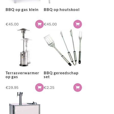
BBQ op gas klein
BBQ op houtskool
€
45.00
€
45.00


Terrasverwarmer
BBQ gereedschap
op gas
set
€
29.95
€
2.25

