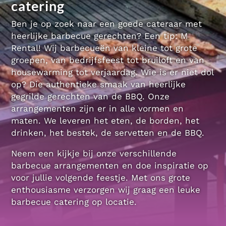
catering
M-Rental heeft totaalpakketten voor evenementen. Van
bruiloften en bedrijfsfeesten tot tuinfeesten.
Ben je op zoek naar een goede cateraar met
heerlijke barbecue gerechten? Een tip: M
Bekijk de mogelijkheden
Rental! Wij barbecueën van kleine tot grote
groepen, van bedrijfsfeest tot bruiloft en van
housewarming tot verjaardag. Wie is er niet dol
op? Die authentieke smaak van heerlijke
gegrilde gerechten van de BBQ. Onze
arrangementen zijn er in alle vormen en
maten. We leveren het eten, de borden, het
drinken, het bestek, de servetten en de BBQ.
Neem een kijkje bij onze verschillende
barbecue arrangementen en doe inspiratie op
voor jullie volgende feestje. Met ons grote
enthousiasme verzorgen wij graag een leuke
barbecue catering op locatie.