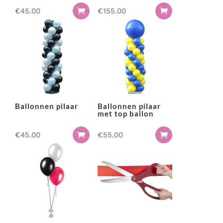
Serveer materialen
€
45.00
€
155.00


Servies & bestek
Speciale effecten
Stroom
Tafel accessoires
Tenten & parasols
Veiligheid, hygiëne & afvalverwerking
Ballonnen pilaar
Ballonnen pilaar
met top ballon
€
45.00
€
55.00

