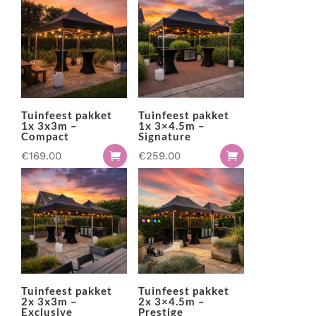
Catering
M-Rental heeft totaalpakketten voor evenementen. Van
bruiloften en bedrijfsfeesten tot tuinfeesten.
Complete tafel indekking
Bekijk de mogelijkheden
DJ booths
Feest pakketten
Garderobe & entree
Tuinfeest pakket
Tuinfeest pakket
Geluidsinstallatie & microfoons
1x 3x3m –
1x 3×4.5m –
Compact
Signature
Glaswerk
€
169.00
€
259.00


Glaswerk pakketten
Karaoke
Keuken & warmhoudapparatuur
Koeling
Meubilair & inrichting
Mobiele toilet voorzieningen
Party & podiumverlichting
Tuinfeest pakket
Tuinfeest pakket
2x 3x3m –
2x 3×4.5m –
Podium & presentatie
Exclusive
Prestige