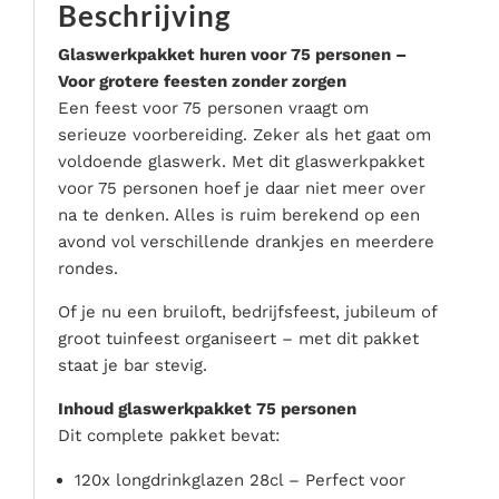
Beschrijving
Serveer materialen
Servies & bestek
Glaswerkpakket huren voor 75 personen –
Voor grotere feesten zonder zorgen
Speciale effecten
Een feest voor 75 personen vraagt om
Stroom
serieuze voorbereiding. Zeker als het gaat om
Tafel accessoires
voldoende glaswerk. Met dit glaswerkpakket
Tenten & parasols
voor 75 personen hoef je daar niet meer over
na te denken. Alles is ruim berekend op een
Veiligheid, hygiëne & afvalverwerking
avond vol verschillende drankjes en meerdere
rondes.
Of je nu een bruiloft, bedrijfsfeest, jubileum of
groot tuinfeest organiseert – met dit pakket
staat je bar stevig.
Inhoud glaswerkpakket 75 personen
Dit complete pakket bevat:
120x longdrinkglazen 28cl – Perfect voor