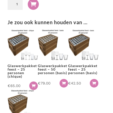
Glaswerkpakket

feest
-
75
Je zou ook kunnen houden van …
personen
(basis)
aantal
Glaswerkpakket
Glaswerkpakket
Glaswerkpakket
feest – 25
feest – 50
feest – 25
personen
personen (basis)
personen (basis)
(chique)
€
79.00
€
42.50


€
65.00
