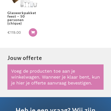
Glaswerkpakket
feest – 50
personen
(chique)
€
119.00

Jouw offerte
Voeg de producten toe aan je
winkelwagen. Wanneer je klaar bent, kun
je hier je offerte aanvraag bevestigen.
Heb je een vraag? Wij zijn