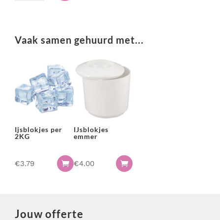
aantal
Vaak samen gehuurd met...
Ijsblokjes per
IJsblokjes
2KG
emmer
€
3.79
€
4.00


Jouw offerte