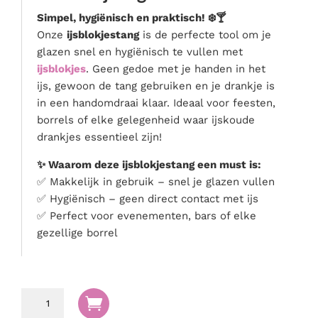
Serveer materialen
Simpel, hygiënisch en praktisch! ❄️🍸
Servies & bestek
Onze
ijsblokjestang
is de perfecte tool om je
glazen snel en hygiënisch te vullen met
Speciale effecten
ijsblokjes
. Geen gedoe met je handen in het
Stroom
ijs, gewoon de tang gebruiken en je drankje is
Tafel accessoires
in een handomdraai klaar. Ideaal voor feesten,
Tenten & parasols
borrels of elke gelegenheid waar ijskoude
drankjes essentieel zijn!
Veiligheid, hygiëne & afvalverwerking
✨ Waarom deze ijsblokjestang een must is:
✅ Makkelijk in gebruik – snel je glazen vullen
✅ Hygiënisch – geen direct contact met ijs
✅ Perfect voor evenementen, bars of elke
gezellige borrel
Ijsblokjes

tang