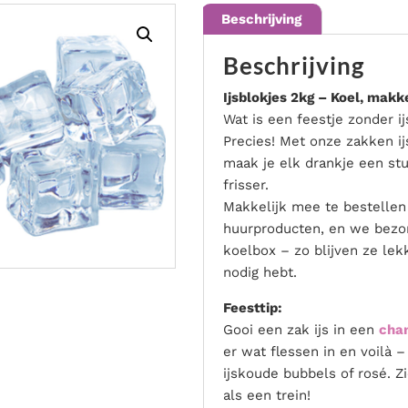
Bekijk de mogelijkheden
Beschrijving
Beschrijving
Ijsblokjes 2kg – Koel, makkel
Wat is een feestje zonder i
Precies! Met onze zakken ij
maak je elk drankje een stu
frisser.
Makkelijk mee te bestellen 
huurproducten, en we bezor
koelbox – zo blijven ze lek
nodig hebt.
Feesttip:
Gooi een zak ijs in een
cha
er wat flessen in en voilà –
ijskoude bubbels of rosé. Zi
als een trein!