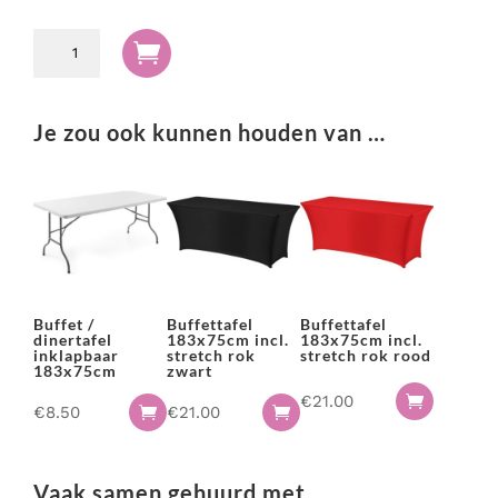
Buffettafel

183x75cm
incl.
stretch
Je zou ook kunnen houden van …
rok
wit
aantal
Buffet /
Buffettafel
Buffettafel
dinertafel
183x75cm incl.
183x75cm incl.
inklapbaar
stretch rok
stretch rok rood
183x75cm
zwart
€
21.00

€
8.50
€
21.00


Vaak samen gehuurd met...