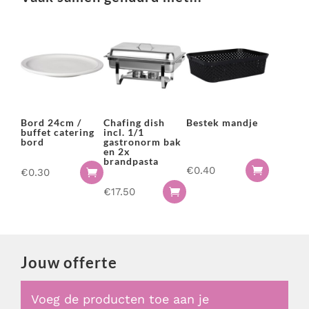
Bord 24cm /
Chafing dish
Bestek mandje
buffet catering
incl. 1/1
bord
gastronorm bak
en 2x
brandpasta
€
0.40

€
0.30

€
17.50

Jouw offerte
Voeg de producten toe aan je