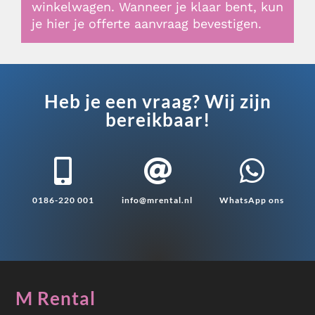
winkelwagen. Wanneer je klaar bent, kun
je hier je offerte aanvraag bevestigen.
Heb je een vraag? Wij zijn
bereikbaar!



0186-220 001
info@mrental.nl
WhatsApp ons
M Rental