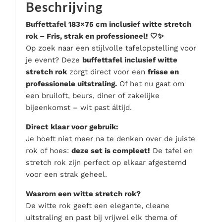
Beschrijving
Serveer materialen
Servies & bestek
Buffettafel 183×75 cm inclusief witte stretch
rok – Fris, strak en professioneel! 🤍✨
Speciale effecten
Op zoek naar een stijlvolle tafelopstelling voor
Stroom
je event? Deze
buffettafel inclusief witte
Tafel accessoires
stretch rok
zorgt direct voor een
frisse en
Tenten & parasols
professionele uitstraling.
Of het nu gaat om
een bruiloft, beurs, diner of zakelijke
Veiligheid, hygiëne & afvalverwerking
bijeenkomst – wit past áltijd.
Direct klaar voor gebruik:
Je hoeft niet meer na te denken over de juiste
rok of hoes:
deze set is compleet!
De tafel en
stretch rok zijn perfect op elkaar afgestemd
voor een strak geheel.
Waarom een witte stretch rok?
De witte rok geeft een elegante, cleane
uitstraling en past bij vrijwel elk thema of