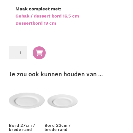
Maak compleet met:
Gebak / dessert bord 16,5 cm
Dessertbord 19 cm
Bord

24cm
/
buffet
Je zou ook kunnen houden van …
catering
bord
aantal
Bord 27cm /
Bord 23cm /
brede rand
brede rand