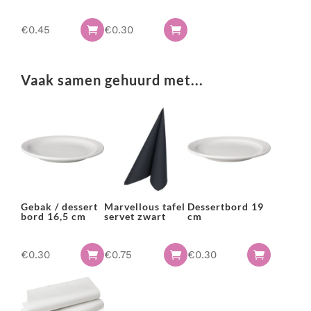
€
0.45
€
0.30


Vaak samen gehuurd met...
Gebak / dessert
Marvellous tafel
Dessertbord 19
bord 16,5 cm
servet zwart
cm
€
0.30
€
0.75
€
0.30


