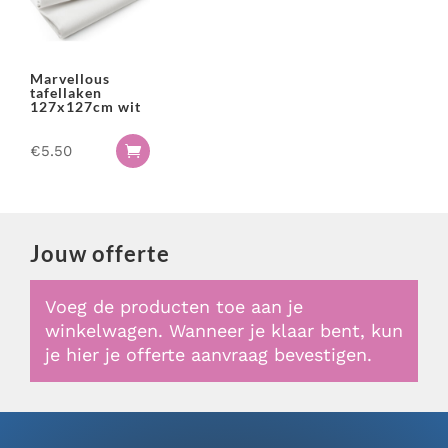
Marvellous
tafellaken
127x127cm wit
€
5.50

Jouw offerte
Voeg de producten toe aan je
winkelwagen. Wanneer je klaar bent, kun
je hier je offerte aanvraag bevestigen.