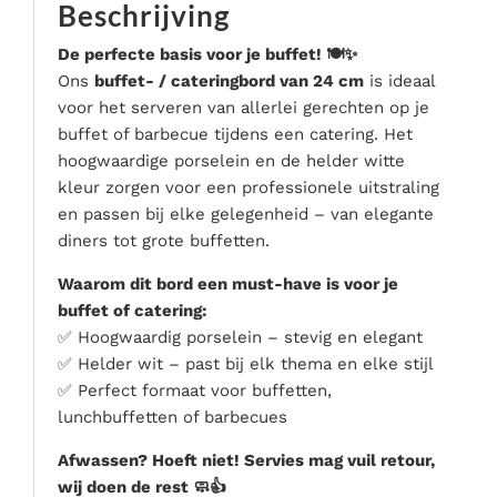
Beschrijving
Serveer materialen
Servies & bestek
De perfecte basis voor je buffet! 🍽️✨
Ons
buffet- / cateringbord van 24 cm
is ideaal
Speciale effecten
voor het serveren van allerlei gerechten op je
Stroom
buffet of barbecue tijdens een catering. Het
Tafel accessoires
hoogwaardige porselein en de helder witte
Tenten & parasols
kleur zorgen voor een professionele uitstraling
en passen bij elke gelegenheid – van elegante
Veiligheid, hygiëne & afvalverwerking
diners tot grote buffetten.
Waarom dit bord een must-have is voor je
buffet of catering:
✅ Hoogwaardig porselein – stevig en elegant
✅ Helder wit – past bij elk thema en elke stijl
✅ Perfect formaat voor buffetten,
lunchbuffetten of barbecues
Afwassen? Hoeft niet! Servies mag vuil retour,
wij doen de rest 🧼👍