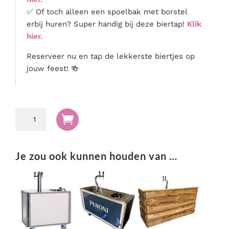
✅ Of toch alleen een spoelbak met borstel
erbij huren? Super handig bij deze biertap!
Klik
hier.
Reserveer nu en tap de lekkerste biertjes op
jouw feest! 🍻
Biertap

mobiel
met
koeling
Je zou ook kunnen houden van …
aantal