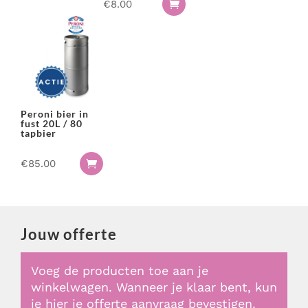
€
8.00

Peroni bier in
fust 20L / 80
tapbier
€
85.00

Jouw offerte
Voeg de producten toe aan je
winkelwagen. Wanneer je klaar bent, kun
je hier je offerte aanvraag bevestigen.