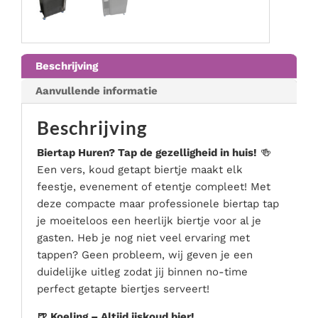
Podium & presentatie
Serveer materialen
Servies & bestek
Beschrijving
Speciale effecten
Aanvullende informatie
Stroom
Tafel accessoires
Beschrijving
Tenten & parasols
Biertap Huren? Tap de gezelligheid in huis!
🍻
Veiligheid, hygiëne & afvalverwerking
Een vers, koud getapt biertje maakt elk
feestje, evenement of etentje compleet! Met
deze compacte maar professionele biertap tap
je moeiteloos een heerlijk biertje voor al je
gasten. Heb je nog niet veel ervaring met
tappen? Geen probleem, wij geven je een
duidelijke uitleg zodat jij binnen no-time
perfect getapte biertjes serveert!
🍺 Koeling – Altijd ijskoud bier!