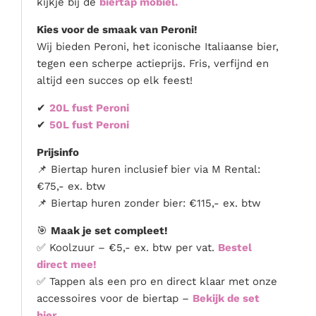
kijkje bij de
biertap mobiel.
Kies voor de smaak van Peroni!
Wij bieden Peroni, het iconische Italiaanse bier,
tegen een scherpe actieprijs. Fris, verfijnd en
altijd een succes op elk feest!
✔
20L fust Peroni
✔
50L fust Peroni
Prijsinfo
📌 Biertap huren inclusief bier via M Rental:
€75,- ex. btw
📌 Biertap huren zonder bier: €115,- ex. btw
🎯
Maak je set compleet!
✅ Koolzuur – €5,- ex. btw per vat.
Bestel
direct mee!
✅ Tappen als een pro en direct klaar met onze
accessoires voor de biertap –
Bekijk de set
hier.