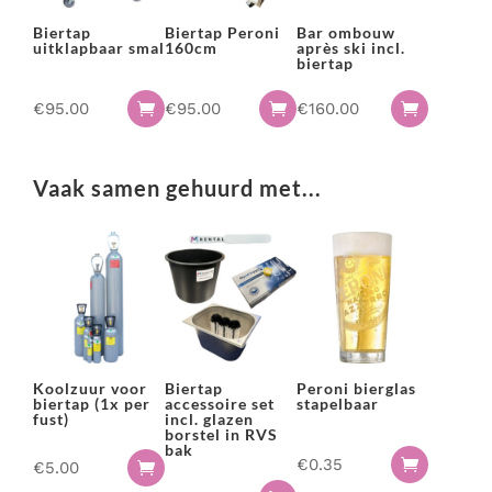
Biertap
Biertap Peroni
Bar ombouw
uitklapbaar smal
160cm
après ski incl.
biertap
€
95.00
€
95.00
€
160.00



Vaak samen gehuurd met...
Koolzuur voor
Biertap
Peroni bierglas
biertap (1x per
accessoire set
stapelbaar
fust)
incl. glazen
borstel in RVS
bak
€
0.35

€
5.00
