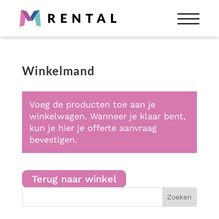
Partyverhuur
Snel iets nodig? Wij verhuren alles wat je nodig hebt
Winkelmand
voor jouw feest of evenement.
Producten
zoeken
Voeg de producten toe aan je
winkelwagen. Wanneer je klaar bent,
Alle verhuurartikelen bekijken
kun je hier je offerte aanvraag
bevestigen.
Diensten voor evenementen
Zoek je aankleding, catering, licht & geluid of
entertainment voor jouw evenement?
Terug naar winkel
Bekijk onze diensten
Zoeken
Totaaloplossing nodig?