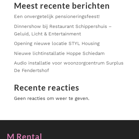
Meest recente berichten
M-Rental heeft totaalpakketten voor evenementen. Van
bruiloften en bedrijfsfeesten tot tuinfeesten.
Een onvergetelijk pensioneringsfeest!
Bekijk de mogelijkheden
Dinnershow bij Restaurant Schippershuis –
Geluid, Licht & Entertainment
Opening nieuwe locatie STYL Housing
Nieuwe lichtinstallatie Hoppe Schiedam
Audio installatie voor woonzorgcentrum Surplus
De Fendertshof
Recente reacties
Geen reacties om weer te geven.
M Rental