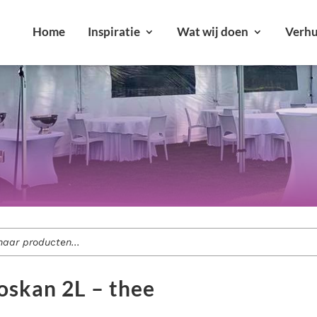
Home
Inspiratie
Wat wij doen
Verhu
r jouw feest of evenement.
Alle verhuurartikelen bekijken
ment voor jouw evenement?
Bekijk onze diensten
skan 2L – thee
loften en bedrijfsfeesten tot tuinfeesten.