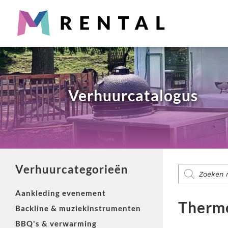
Partyverhuur
Snel iets nodig? Wij verhuren alles wat je nodig hebt voo
Producten
zoeken
Verhuurcatalogus
Diensten voor evenementen
Zoek je aankleding, catering, licht & geluid of entertain
Verhuurcategorieën
Producten
zoeken
Aankleding evenement
Totaaloplossing nodig?
Thermo
Backline & muziekinstrumenten
M-Rental heeft totaalpakketten voor evenementen. Van brui
BBQ's & verwarming