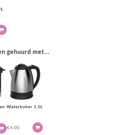
2L

n gehuurd met...
en
Waterkoker 1.5L
€
4.00

