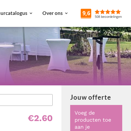
urcatalogus
Over ons
Reviews
Jouw offerte
Voeg de
€
2.60
producten toe
aan je