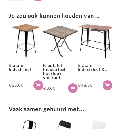
laag
aantal
Je zou ook kunnen houden van …
Statafel
Klaptafel
Statafel
industrieel
industrieel
industrieel XL
houtlook
vierkant
€
25.00
€
48.50


€
8.00

Vaak samen gehuurd met...