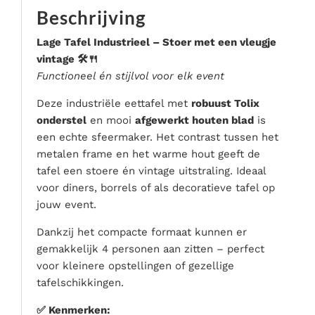
Serveer materialen
Beschrijving
Servies & bestek
Lage Tafel Industrieel – Stoer met een vleugje
Speciale effecten
vintage 🛠️🍴
Stroom
Functioneel én stijlvol voor elk event
Tafel accessoires
Deze industriële eettafel met
robuust Tolix
Tenten & parasols
onderstel
en mooi
afgewerkt houten blad
is
een echte sfeermaker. Het contrast tussen het
Veiligheid, hygiëne & afvalverwerking
metalen frame en het warme hout geeft de
tafel een stoere én vintage uitstraling. Ideaal
voor diners, borrels of als decoratieve tafel op
jouw event.
Dankzij het compacte formaat kunnen er
gemakkelijk 4 personen aan zitten – perfect
voor kleinere opstellingen of gezellige
tafelschikkingen.
✅ Kenmerken: