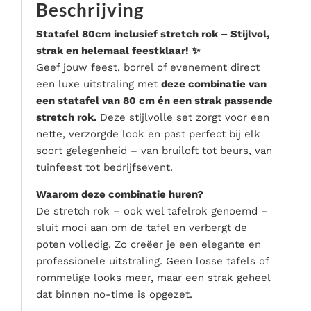
Beschrijving
Serveer materialen
Servies & bestek
Statafel 80cm inclusief stretch rok – Stijlvol,
strak en helemaal feestklaar! ✨
Speciale effecten
Geef jouw feest, borrel of evenement direct
Stroom
een luxe uitstraling met
deze combinatie van
Tafel accessoires
een statafel van 80 cm én een strak passende
Tenten & parasols
stretch rok.
Deze stijlvolle set zorgt voor een
nette, verzorgde look en past perfect bij elk
Veiligheid, hygiëne & afvalverwerking
soort gelegenheid – van bruiloft tot beurs, van
tuinfeest tot bedrijfsevent.
Waarom deze combinatie huren?
De stretch rok – ook wel tafelrok genoemd –
sluit mooi aan om de tafel en verbergt de
poten volledig. Zo creëer je een elegante en
professionele uitstraling. Geen losse tafels of
rommelige looks meer, maar een strak geheel
dat binnen no-time is opgezet.