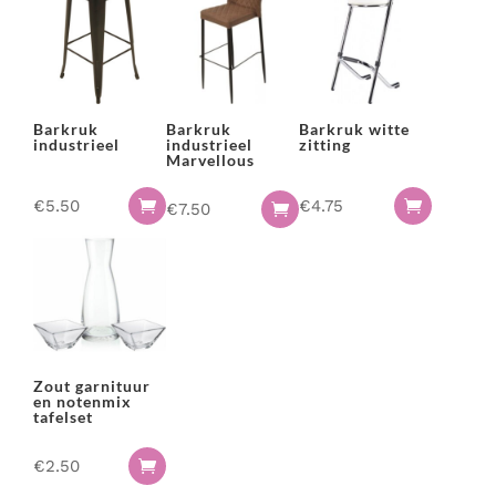
Barkruk
Barkruk
Barkruk witte
industrieel
industrieel
zitting
Marvellous
€
5.50
€
4.75


€
7.50

Zout garnituur
en notenmix
tafelset
€
2.50
