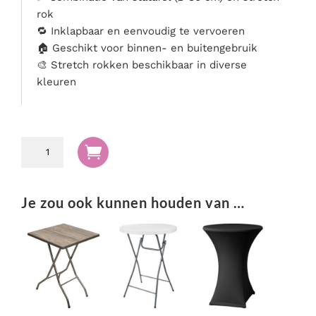
rok
🔁 Inklapbaar en eenvoudig te vervoeren
🏠 Geschikt voor binnen- en buitengebruik
🎨 Stretch rokken beschikbaar in diverse
kleuren
Statafel

Ø80cm
incl.
stretch
Je zou ook kunnen houden van …
rok
wit
aantal