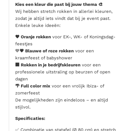
Kies een kleur die past bij jouw thema 🎨
Wij hebben stretch rokken in allerlei kleuren,
zodat je altijd iets vindt dat bij je event past.
Enkele leuke ideeën:
🧡 Oranje rokken
voor EK-, WK- of Koningsdag-
feestjes
💙
💗 Blauwe of roze rokken
voor een
kraamfeest of babyshower
🏢 Rokken in je bedrijfskleuren
voor een
professionele uitstraling op beurzen of open
dagen
🌴 Full color mix
voor een vrolijk Ibiza- of
zomerfeest
De mogelijkheden zijn eindeloos – en altijd
stijlvol.
Specificaties:
✅ Combinatie van statafel (Ø 80 cm) en stretch