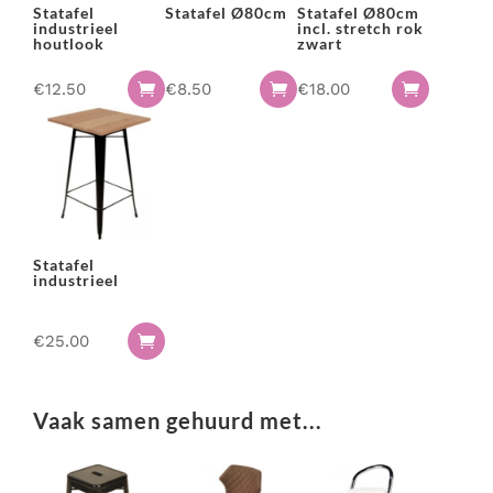
Statafel
Statafel Ø80cm
Statafel Ø80cm
industrieel
incl. stretch rok
houtlook
zwart
€
12.50
€
8.50
€
18.00



Statafel
industrieel
€
25.00

Vaak samen gehuurd met...