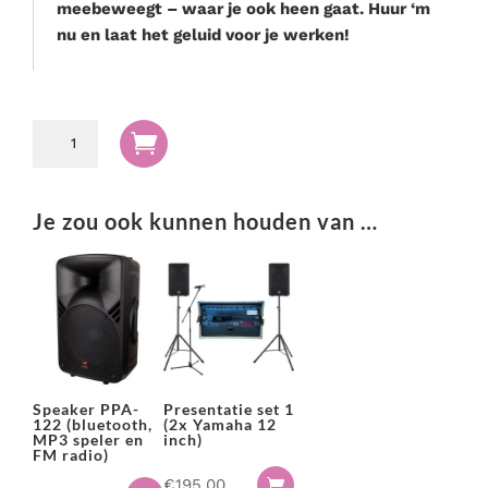
meebeweegt – waar je ook heen gaat. Huur ‘m
nu en laat het geluid voor je werken!
Speaker

met
MP3
speler,
Je zou ook kunnen houden van …
bluetooth,
draadloze
microfoons
en
accu
aantal
Speaker PPA-
Presentatie set 1
122 (bluetooth,
(2x Yamaha 12
MP3 speler en
inch)
FM radio)
€
195.00
