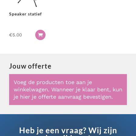
Speaker statief
€
5.00

Jouw offerte
Voeg de producten toe aan je
winkelwagen. Wanneer je klaar bent, kun
je hier je offerte aanvraag bevestigen.
Heb je een vraag? Wij zijn