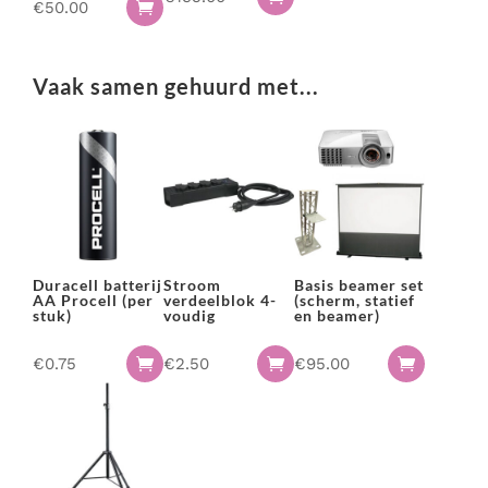
€
50.00

Vaak samen gehuurd met...
Duracell batterij
Stroom
Basis beamer set
AA Procell (per
verdeelblok 4-
(scherm, statief
stuk)
voudig
en beamer)
€
0.75
€
2.50
€
95.00


