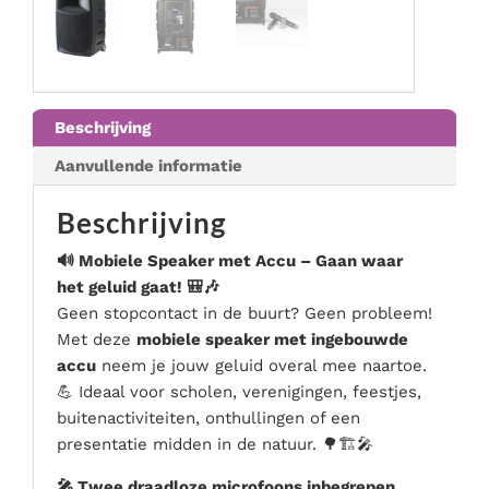
Podium & presentatie
Serveer materialen
Servies & bestek
Speciale effecten
Beschrijving
Stroom
Aanvullende informatie
Tafel accessoires
Tenten & parasols
Beschrijving
Veiligheid, hygiëne & afvalverwerking
🔊 Mobiele Speaker met Accu – Gaan waar
het geluid gaat! 🎒🎶
Geen stopcontact in de buurt? Geen probleem!
Met deze
mobiele speaker met ingebouwde
accu
neem je jouw geluid overal mee naartoe.
💪 Ideaal voor scholen, verenigingen, feestjes,
buitenactiviteiten, onthullingen of een
presentatie midden in de natuur. 🌳🏗️🎤
🎤 Twee draadloze microfoons inbegrepen