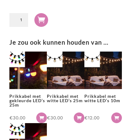
Prikkabel

met
witte
LED's
Je zou ook kunnen houden van …
5m
aantal
Prikkabel met
Prikkabel met
Prikkabel met
gekleurde LED’s
witte LED’s 25m
witte LED’s 10m
25m
€
30.00
€
30.00
€
12.00


