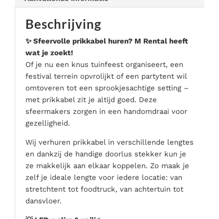
Serveer materialen
Beschrijving
Servies & bestek
Speciale effecten
✨ Sfeervolle prikkabel huren? M Rental heeft
Stroom
wat je zoekt!
Of je nu een knus tuinfeest organiseert, een
Tafel accessoires
festival terrein opvrolijkt of een partytent wil
Tenten & parasols
omtoveren tot een sprookjesachtige setting –
Veiligheid, hygiëne & afvalverwerking
met prikkabel zit je altijd goed. Deze
sfeermakers zorgen in een handomdraai voor
gezelligheid.
Wij verhuren prikkabel in verschillende lengtes
en dankzij de handige doorlus stekker kun je
ze makkelijk aan elkaar koppelen. Zo maak je
zelf je ideale lengte voor iedere locatie: van
stretchtent tot foodtruck, van achtertuin tot
dansvloer.