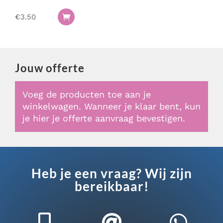
€
3.50

Jouw offerte
Voeg de producten toe aan je
winkelwagen. Wanneer je klaar bent, kun
je hier je offerte aanvraag bevestigen.
Heb je een vraag? Wij zijn
bereikbaar!


