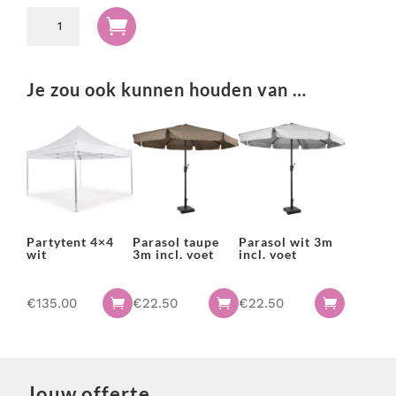
Parasol

zwart
3m
incl.
Je zou ook kunnen houden van …
voet
aantal
Partytent 4×4
Parasol taupe
Parasol wit 3m
wit
3m incl. voet
incl. voet
€
135.00
€
22.50
€
22.50



Jouw offerte