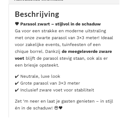
Serveer materialen
Beschrijving
Servies & bestek
Speciale effecten
🖤 Parasol zwart – stijlvol in de schaduw
Stroom
Ga voor een strakke en moderne uitstraling
met onze zwarte parasol van 3×3 meter! Ideaal
Tafel accessoires
voor zakelijke events, tuinfeesten of een
Tenten & parasols
chique borrel. Dankzij
de meegeleverde zware
Veiligheid, hygiëne & afvalverwerking
voet
blijft de parasol stevig staan, ook als er
een briesje opsteekt.
✔️ Neutrale, luxe look
✔️ Grote parasol van 3×3 meter
✔️ Inclusief zware voet voor stabiliteit
Zet ‘m neer en laat je gasten genieten – in stijl
én in de schaduw! 😎🖤