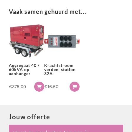
Vaak samen gehuurd met...
Aggregaat 40 /
Krachtstroom
60kVA op
verdeel station
aanhanger
32A
€
375.00
€
16.50


Jouw offerte