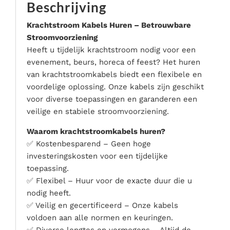
Beschrijving
Serveer materialen
Servies & bestek
Krachtstroom Kabels Huren – Betrouwbare
Stroomvoorziening
Speciale effecten
Heeft u tijdelijk krachtstroom nodig voor een
Stroom
evenement, beurs, horeca of feest? Het huren
Tafel accessoires
van krachtstroomkabels biedt een flexibele en
Tenten & parasols
voordelige oplossing. Onze kabels zijn geschikt
voor diverse toepassingen en garanderen een
Veiligheid, hygiëne & afvalverwerking
veilige en stabiele stroomvoorziening.
Waarom krachtstroomkabels huren?
✅ Kostenbesparend – Geen hoge
investeringskosten voor een tijdelijke
toepassing.
✅ Flexibel – Huur voor de exacte duur die u
nodig heeft.
✅ Veilig en gecertificeerd – Onze kabels
voldoen aan alle normen en keuringen.