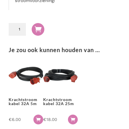
stroomvoorziening!
Krachtstroom

kabel
32A
10m
Je zou ook kunnen houden van …
aantal
Krachtstroom
Krachtstroom
kabel 32A 5m
kabel 32A 25m
€
6.00
€
18.00

