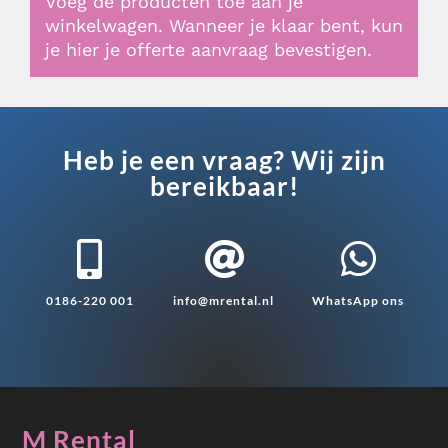
Voeg de producten toe aan je
winkelwagen. Wanneer je klaar bent, kun
je hier je offerte aanvraag bevestigen.
Heb je een vraag? Wij zijn
bereikbaar!



0186-220 001
info@mrental.nl
WhatsApp ons
M Rental