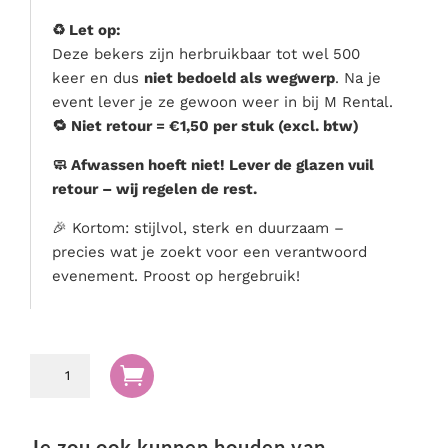
♻️ Let op:
Deze bekers zijn herbruikbaar tot wel 500
keer en dus
niet bedoeld als wegwerp
. Na je
event lever je ze gewoon weer in bij M Rental.
🔁 Niet retour = €1,50 per stuk (excl. btw)
🧼 Afwassen hoeft niet! Lever de glazen vuil
retour – wij regelen de rest.
🎉 Kortom: stijlvol, sterk en duurzaam –
precies wat je zoekt voor een verantwoord
evenement. Proost op hergebruik!
Herbruikbaar

plastic
glas
krat
Je zou ook kunnen houden van …