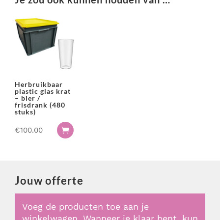
-
wijn
model
picardie
(240
stuks)
aantal
Herbruikbaar
plastic glas krat
– bier /
frisdrank (480
stuks)
€
100.00

Jouw offerte
Voeg de producten toe aan je
winkelwagen. Wanneer je klaar bent, kun