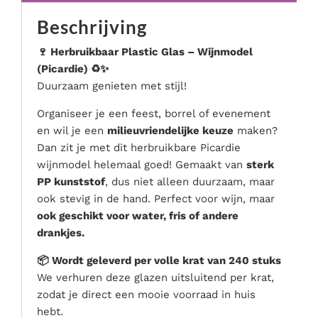
Serveer materialen
Beschrijving
Servies & bestek
🍷 Herbruikbaar Plastic Glas – Wijnmodel
Speciale effecten
(Picardie) ♻️✨
Stroom
Duurzaam genieten met stijl!
Tafel accessoires
Organiseer je een feest, borrel of evenement
Tenten & parasols
en wil je een
milieuvriendelijke keuze
maken?
Veiligheid, hygiëne & afvalverwerking
Dan zit je met dit herbruikbare Picardie
wijnmodel helemaal goed! Gemaakt van
sterk
PP kunststof
, dus niet alleen duurzaam, maar
ook stevig in de hand. Perfect voor wijn, maar
ook geschikt voor water, fris of andere
drankjes.
📦 Wordt geleverd per volle krat van 240 stuks
We verhuren deze glazen uitsluitend per krat,
zodat je direct een mooie voorraad in huis
hebt.