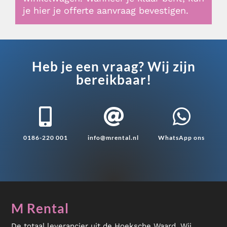
je hier je offerte aanvraag bevestigen.
Heb je een vraag? Wij zijn
bereikbaar!



0186-220 001
info@mrental.nl
WhatsApp ons
M Rental
De totaal leverancier uit de Hoeksche Waard. Wij