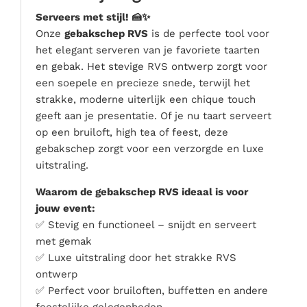
Serveer materialen
Serveers met stijl! 🍰✨
Servies & bestek
Onze
gebakschep RVS
is de perfecte tool voor
het elegant serveren van je favoriete taarten
Speciale effecten
en gebak. Het stevige RVS ontwerp zorgt voor
Stroom
een soepele en precieze snede, terwijl het
Tafel accessoires
strakke, moderne uiterlijk een chique touch
Tenten & parasols
geeft aan je presentatie. Of je nu taart serveert
op een bruiloft, high tea of feest, deze
Veiligheid, hygiëne & afvalverwerking
gebakschep zorgt voor een verzorgde en luxe
uitstraling.
Waarom de gebakschep RVS ideaal is voor
jouw event:
✅ Stevig en functioneel – snijdt en serveert
met gemak
✅ Luxe uitstraling door het strakke RVS
ontwerp
✅ Perfect voor bruiloften, buffetten en andere