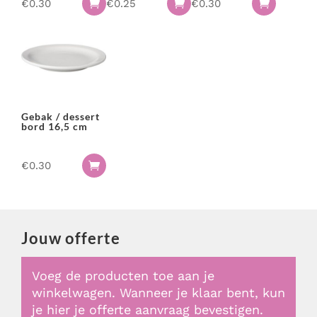
€
0.30
€
0.25
€
0.30



Gebak / dessert
bord 16,5 cm
€
0.30

Jouw offerte
Voeg de producten toe aan je
winkelwagen. Wanneer je klaar bent, kun
je hier je offerte aanvraag bevestigen.