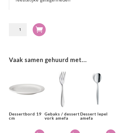
feestelijke gelegenheden
Gebakschep

RVS
aantal
Vaak samen gehuurd met...
Dessertbord 19
Gebaks / dessert
Dessert lepel
cm
vork amefa
amefa