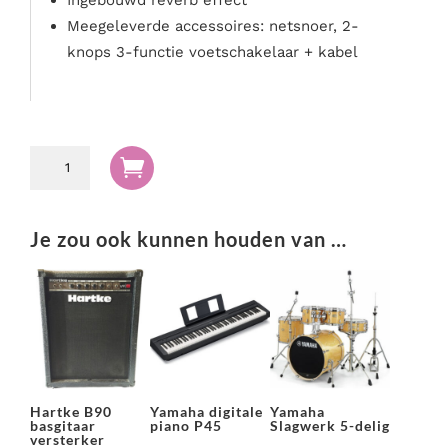
Ingebouwd reverb effect
Meegeleverde accessoires: netsnoer, 2-
knops 3-functie voetschakelaar + kabel
Fender

FM212
R
gitaarversterker
Je zou ook kunnen houden van …
aantal
Hartke B90
Yamaha digitale
Yamaha
basgitaar
piano P45
Slagwerk 5-delig
versterker