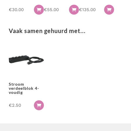
€
30.00
€
55.00
€
135.00



Vaak samen gehuurd met...
Stroom
verdeelblok 4-
voudig
€
2.50
