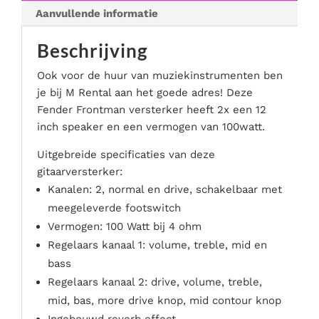
Podium & presentatie
Aanvullende informatie
Serveer materialen
Beschrijving
Servies & bestek
Speciale effecten
Ook voor de huur van muziekinstrumenten ben
Stroom
je bij M Rental aan het goede adres! Deze
Fender Frontman versterker heeft 2x een 12
Tafel accessoires
inch speaker en een vermogen van 100watt.
Tenten & parasols
Uitgebreide specificaties van deze
Veiligheid, hygiëne & afvalverwerking
gitaarversterker:
Kanalen: 2, normal en drive, schakelbaar met
meegeleverde footswitch
Vermogen: 100 Watt bij 4 ohm
Regelaars kanaal 1: volume, treble, mid en
bass
Regelaars kanaal 2: drive, volume, treble,
mid, bas, more drive knop, mid contour knop