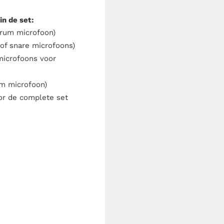
in de set:
drum microfoon)
of snare microfoons)
microfoons voor
m microfoon)
or de complete set