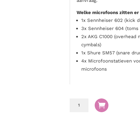
aanvraag.
Welke microfoons zitten er 
1x Sennheiser 602 (kick 
3x Sennheiser 604 (toms 
2x AKG C1000 (overhead 
cymbals)
1x Shure SM57 (snare dru
4x Microfoonstatieven vo
microfoons
Drummicrofoon

set
incl.
statieven
aantal