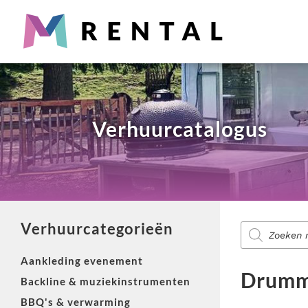
Partyverhuur
Snel iets nodig? Wij verhuren alles wat je nodig hebt voo
Producten
zoeken
Verhuurcatalogus
Diensten voor evenementen
Zoek je aankleding, catering, licht & geluid of entertain
Verhuurcategorieën
Producten
zoeken
Aankleding evenement
Totaaloplossing nodig?
Drummi
Backline & muziekinstrumenten
M-Rental heeft totaalpakketten voor evenementen. Van brui
BBQ's & verwarming