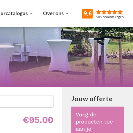
urcatalogus
Over ons
Reviews
Jouw offerte
Voeg de
€
95.00
producten toe
aan je