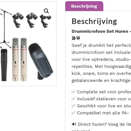
Bekijk de mogelijkheden
Beschrijving
Beschrijving
Drummicrofoon Set Huren – 
🎤🥁
Geef je drumkit het perfec
drummicrofoon set inclusief
voor live optredens, studi
repetities. Met hoogwaardi
kick, snare, toms en overhe
gebalanceerde en krachtige
✅ Complete set voor profe
✅ Inclusief statieven voor 
✅ Geschikt voor live en stu
✅ Compatibel met alle PA-
🔊 Direct huren? Voeg de it