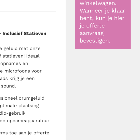
winkelwagen.
Wanneer je klaar
bent, kun je hier
je offerte
aanvraag
Inclusief Statieven
bevestigen.
te geluid met onze
 statieven! Ideaal
o-opnames en
ge microfoons voor
ads krijg je een
 sound.
ssioneel drumgeluid
optimale plaatsing
dio-gebruik
 en opnameapparatuur
ems toe aan je offerte