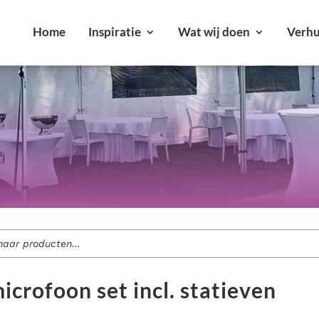
Home
Inspiratie
Wat wij doen
Verhu
r jouw feest of evenement.
Alle verhuurartikelen bekijken
ment voor jouw evenement?
Bekijk onze diensten
crofoon set incl. statieven
loften en bedrijfsfeesten tot tuinfeesten.