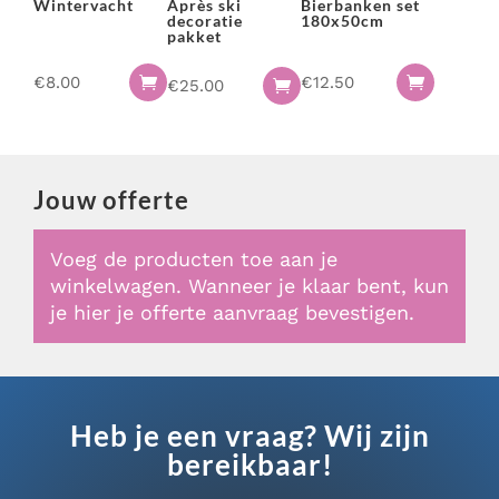
Wintervacht
Après ski
Bierbanken set
decoratie
180x50cm
pakket
€
8.00
€
12.50


€
25.00

Jouw offerte
Voeg de producten toe aan je
winkelwagen. Wanneer je klaar bent, kun
je hier je offerte aanvraag bevestigen.
Heb je een vraag? Wij zijn
bereikbaar!