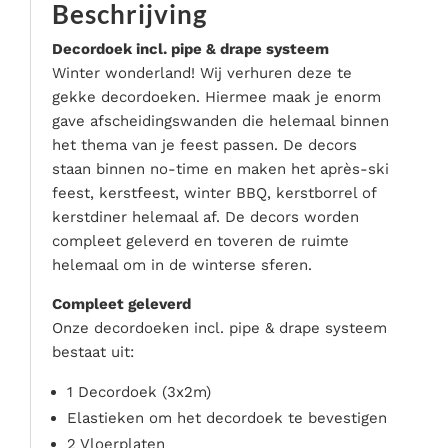
Beschrijving
Serveer materialen
Servies & bestek
Decordoek incl. pipe & drape systeem
Winter wonderland! Wij verhuren deze te
Speciale effecten
gekke decordoeken. Hiermee maak je enorm
Stroom
gave afscheidingswanden die helemaal binnen
Tafel accessoires
het thema van je feest passen. De decors
Tenten & parasols
staan binnen no-time en maken het après-ski
feest, kerstfeest, winter BBQ, kerstborrel of
Veiligheid, hygiëne & afvalverwerking
kerstdiner helemaal af. De decors worden
compleet geleverd en toveren de ruimte
helemaal om in de winterse sferen.
Compleet geleverd
Onze decordoeken incl. pipe & drape systeem
bestaat uit:
1 Decordoek (3x2m)
Elastieken om het decordoek te bevestigen
2 Vloerplaten