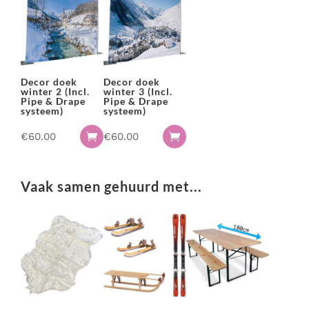
&
Drape
systeem)
aantal
Decor doek
Decor doek
winter 2 (Incl.
winter 3 (Incl.
Pipe & Drape
Pipe & Drape
systeem)
systeem)
€
60.00
€
60.00


Vaak samen gehuurd met...