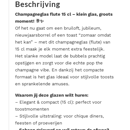
Beschrijving
Serveer materialen
Servies & bestek
Champagneglas flute 15 cl – klein glas, groots
moment! 🥂✨
Speciale effecten
Of het nu gaat om een bruiloft, jubileum,
Stroom
nieuwjaarsborrel of een toast “zomaar omdat
Tafel accessoires
het kan” – met dit champagneglas (flute) van
Tenten & parasols
15 cl maak je elk moment extra feestelijk.
Het slanke model laat de bubbels prachtig
Veiligheid, hygiëne & afvalverwerking
opstijgen en zorgt voor die echte pop the
champagne vibe. En dankzij het compacte
formaat is het glas ideaal voor stijlvolle toosts
en sprankelende amuses.
Waarom jij deze glazen wilt huren:
– Elegant & compact (15 cl): perfect voor
toostmomenten
– Stijlvolle uitstraling: voor chique diners,
feesten of proeverijen