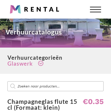
Partyverhuur
Verhuurcatalogus
Snel iets nodig? Wij verhuren alles wat je nodig hebt
voor jouw feest of evenement.
Producten
zoeken
Verhuurcategorieën
Alle verhuurartikelen bekijken
Glaswerk
Aankleding evenement
Diensten voor evenementen
Backline & muziekinstrumenten
Producten
Zoek je aankleding, catering, licht & geluid of
BBQ's & verwarming
zoeken
entertainment voor jouw evenement?
Biertapinstallaties & bar benodigdheden
Bekijk onze diensten
€
0.35
Blikvangers
Champagneglas flute 15
cl (Formaat: klein)
Totaaloplossing nodig?
Casino verhuur