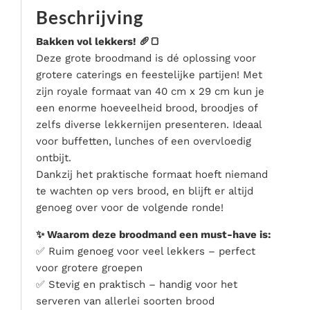
Serveer materialen
Beschrijving
Servies & bestek
Bakken vol lekkers! 🥖🍞
Speciale effecten
Deze grote broodmand is dé oplossing voor
Stroom
grotere caterings en feestelijke partijen! Met
zijn royale formaat van 40 cm x 29 cm kun je
Tafel accessoires
een enorme hoeveelheid brood, broodjes of
Tenten & parasols
zelfs diverse lekkernijen presenteren. Ideaal
Veiligheid, hygiëne & afvalverwerking
voor buffetten, lunches of een overvloedig
ontbijt.
Dankzij het praktische formaat hoeft niemand
te wachten op vers brood, en blijft er altijd
genoeg over voor de volgende ronde!
✨ Waarom deze broodmand een must-have is:
✅ Ruim genoeg voor veel lekkers – perfect
voor grotere groepen
✅ Stevig en praktisch – handig voor het
serveren van allerlei soorten brood