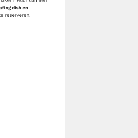
k maken? Huur dan een
afing dish en
e reserveren.