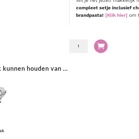
Wil je het jezelf makkelij
compleet setje inclusief ch
brandpasta!
[Klik hier]
om t
Brandpasta

aantal
k kunnen houden van …
ak