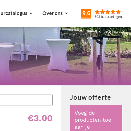
urcatalogus
Over ons
Reviews
Jouw offerte
Voeg de
€
3.00
producten toe
aan je