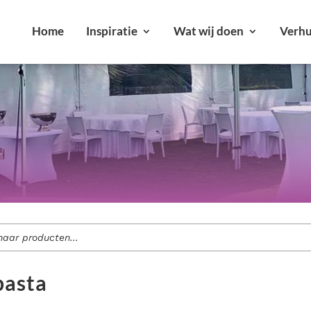
Home
Inspiratie
Wat wij doen
Verhu
r jouw feest of evenement.
Alle verhuurartikelen bekijken
ment voor jouw evenement?
Bekijk onze diensten
pasta
loften en bedrijfsfeesten tot tuinfeesten.