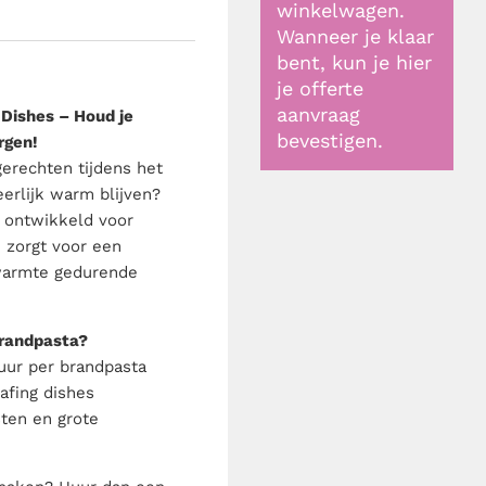
winkelwagen.
Wanneer je klaar
bent, kun je hier
je offerte
aanvraag
 Dishes – Houd je
bevestigen.
rgen!
gerechten tijdens het
eerlijk warm blijven?
l ontwikkeld voor
n zorgt voor een
 warmte gedurende
randpasta?
uur per brandpasta
afing dishes
sten en grote