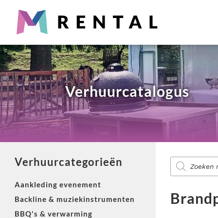
Partyverhuur
Snel iets nodig? Wij verhuren alles wat je nodig hebt voo
Producten
zoeken
Verhuurcatalogus
Diensten voor evenementen
Zoek je aankleding, catering, licht & geluid of entertain
Verhuurcategorieën
Producten
zoeken
Aankleding evenement
Totaaloplossing nodig?
Brand
Backline & muziekinstrumenten
M-Rental heeft totaalpakketten voor evenementen. Van brui
BBQ's & verwarming