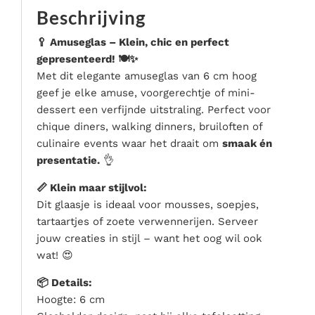
Serveer materialen
Beschrijving
Servies & bestek
🥄 Amuseglas – Klein, chic en perfect
Speciale effecten
gepresenteerd! 🍽️✨
Stroom
Met dit elegante amuseglas van 6 cm hoog
geef je elke amuse, voorgerechtje of mini-
Tafel accessoires
dessert een verfijnde uitstraling. Perfect voor
Tenten & parasols
chique diners, walking dinners, bruiloften of
Veiligheid, hygiëne & afvalverwerking
culinaire events waar het draait om
smaak én
presentatie.
👌
📏 Klein maar stijlvol:
Dit glaasje is ideaal voor mousses, soepjes,
tartaartjes of zoete verwennerijen. Serveer
jouw creaties in stijl – want het oog wil ook
wat! 😍
📦 Details:
Hoogte: 6 cm