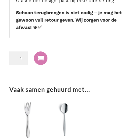
Glashelder design, past bij elke tafelsetting
Schoon terugbrengen is niet nodig – je mag het
gewoon vuil retour geven. Wij zorgen voor de
afwas! 🧼✅
Amuse

glas
aantal
Vaak samen gehuurd met...