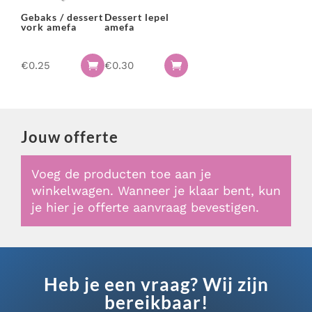
Gebaks / dessert
Dessert lepel
vork amefa
amefa
€
0.25
€
0.30


Jouw offerte
Voeg de producten toe aan je
winkelwagen. Wanneer je klaar bent, kun
je hier je offerte aanvraag bevestigen.
Heb je een vraag? Wij zijn
bereikbaar!