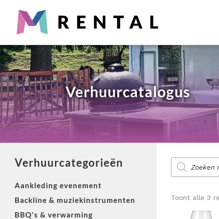
Partyverhuur
Snel iets nodig? Wij verhuren alles wat je nodig hebt voo
Producten
zoeken
Verhuurcatalogus
Diensten voor evenementen
Zoek je aankleding, catering, licht & geluid of entertain
Verhuurcategorieën
Producten
zoeken
Aankleding evenement
Totaaloplossing nodig?
Toont alle 3 r
Backline & muziekinstrumenten
M-Rental heeft totaalpakketten voor evenementen. Van brui
BBQ's & verwarming