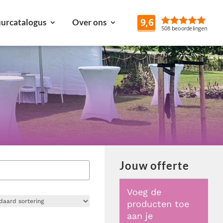
urcatalogus
Over ons
Reviews
Jouw offerte
Voeg de
producten toe
aan je