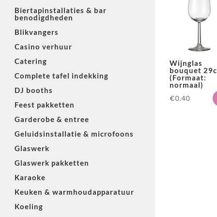
Biertapinstallaties & bar
benodigdheden
Blikvangers
Casino verhuur
Catering
Wijnglas
bouquet 29c
Complete tafel indekking
(Formaat:
normaal)
DJ booths
€
0.40
Feest pakketten
Garderobe & entree
Geluidsinstallatie & microfoons
Glaswerk
Glaswerk pakketten
Karaoke
Keuken & warmhoudapparatuur
Koeling