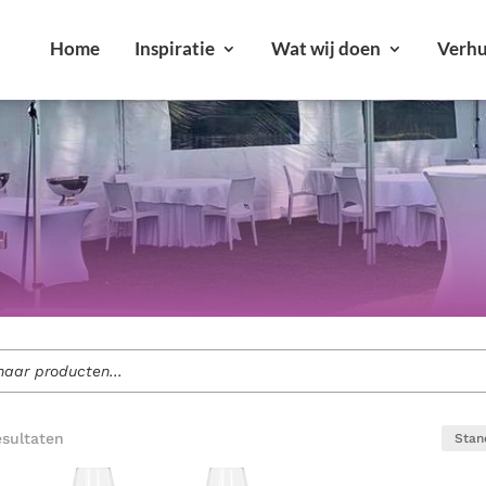
Home
Inspiratie
Wat wij doen
Verhu
r jouw feest of evenement.
Alle verhuurartikelen bekijken
ment voor jouw evenement?
Bekijk onze diensten
esultaten
loften en bedrijfsfeesten tot tuinfeesten.