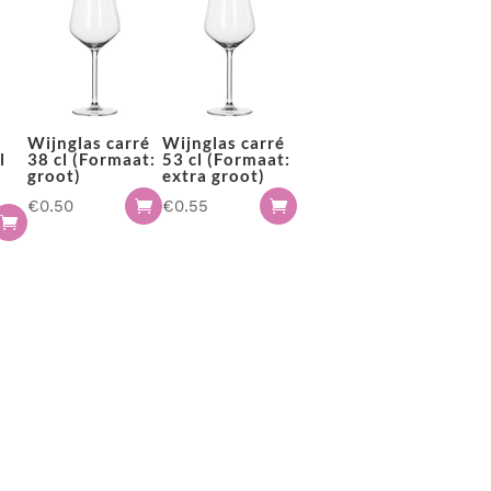
Bekijk de mogelijkheden
Wijnglas carré
Wijnglas carré
l
38 cl (Formaat:
53 cl (Formaat:
groot)
extra groot)
€
0.50
€
0.55


