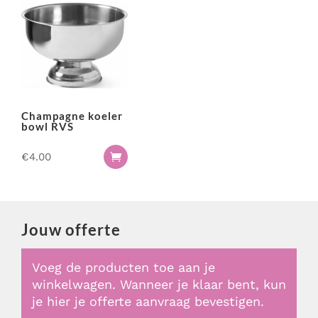
Catering
M-Rental heeft totaalpakketten voor evenementen. Van
bruiloften en bedrijfsfeesten tot tuinfeesten.
Complete tafel indekking
Bekijk de mogelijkheden
DJ booths
Feest pakketten
Garderobe & entree
Champagne koeler
Geluidsinstallatie & microfoons
bowl RVS
Glaswerk
€
4.00

Glaswerk pakketten
Karaoke
Keuken & warmhoudapparatuur
Koeling
Jouw offerte
Meubilair & inrichting
Mobiele toilet voorzieningen
Voeg de producten toe aan je
winkelwagen. Wanneer je klaar bent, kun
Party & podiumverlichting
je hier je offerte aanvraag bevestigen.
Podium & presentatie